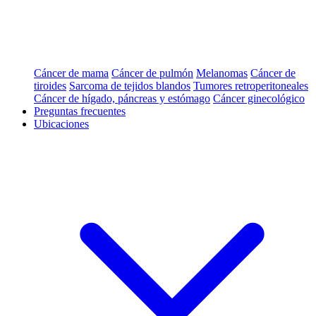
Cáncer de mama
Cáncer de pulmón
Melanomas
Cáncer de
tiroides
Sarcoma de tejidos blandos
Tumores retroperitoneales
Cáncer de hígado, páncreas y estómago
Cáncer ginecológico
Preguntas frecuentes
Ubicaciones